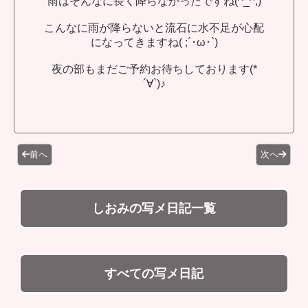
雨はそんなに長く降らなかったですね(^_^;)
こんなに雨が降らないと流石に水不足が心配
になってきますね( ;´･ω･`)
夜の部もまだご予約お待ちしております(*
´∀`)♪
前へ
次へ
しおみの写メ日記一覧
すべての写メ日記