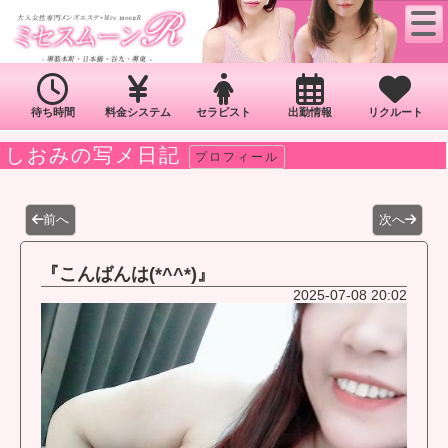
待ち時間
料金システム
セラピスト
出勤情報
リクルート
しおみの写メ日記
プロフィール
前へ
次へ
『こんばんは(*^^*)』
2025-07-08 20:02