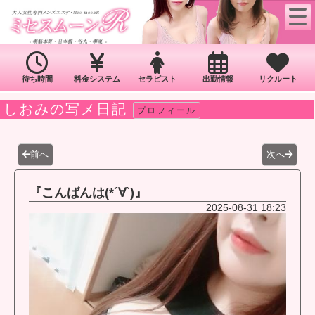
待ち時間
料金システム
セラピスト
出勤情報
リクルート
しおみの写メ日記
プロフィール
前へ
次へ
『こんばんは(*´∀`)』
2025-08-31 18:23