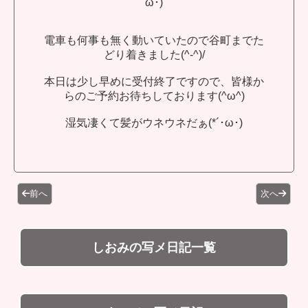
ω･)
電車も何事も無く動いていたので谷町までた
どり着きました(^-^)/
本日は少し早めに受付終了ですので、皆様か
らのご予約お待ちしております(^ω^)
湿気凄くて髪がウネウネだぁ(*´･ω･)
前へ
次へ
しおみの写メ日記一覧