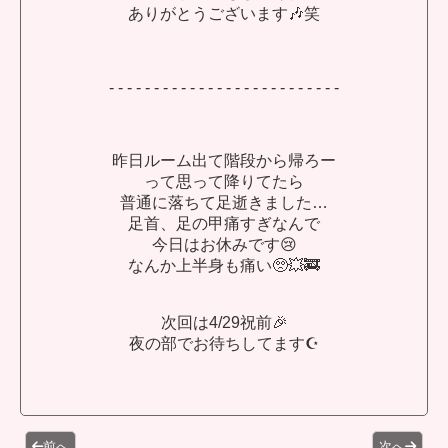
ありがとうございます🎶笑
- - - - - - - - - - - - - - - - - - - - - - - - - -
昨日ルーム出て階段から帰ろー
って思って降りてたら
普通に落ちて足逝きました…
足首、足の甲痛すぎなんで
今日はお休みです😢
なんか上半身も痛い🥺💥🚒
次回は4/29祝前🎉
夜の部でお待ちしてます☪️
前へ
次へ