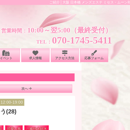
ご紹介│大阪 日本橋 メンズエステ ミセス・ムーンR
10:00～翌5:00（最終受付）
営業時間：
070-1745-5411
TEL：
イベント
求人情報
アクセス方法
応募フォーム
次へ
12:00-19:00
う(28)
白
可愛い系
ご奉仕大好き