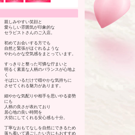
親しみやすい笑顔と
愛らしい雰囲気が印象的な
セラピストさんのご入店。
初めてお会いする方でも
自然と緊張がほぐれるような
やわらかな空気感をまとっています。
すっきりと整った可憐な佇まいと
明るく素直な人柄のバランスが心地よ
く
そばにいるだけで穏やかな気持ちに
させてくれる魅力があります。
細やかな気配りや相手を思いやる姿勢
にも
人柄の良さが表れており
居心地の良い時間を
大切にしてくれる安心感も十分。
丁寧なおもてなしを自然にできるため
落ち着いて過ごしたい方にもおすすめ