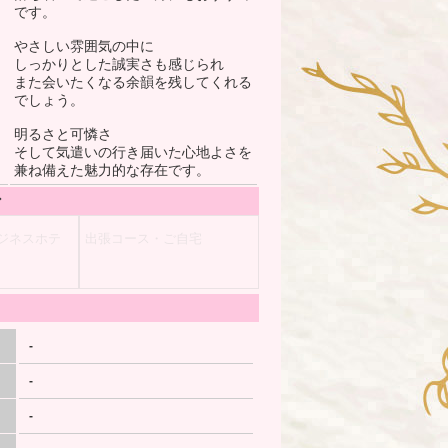
です。
やさしい雰囲気の中に
しっかりとした誠実さも感じられ
また会いたくなる余韻を残してくれる
でしょう。
明るさと可憐さ
そして気遣いの行き届いた心地よさを
兼ね備えた魅力的な存在です。
ン
ジネスホテ
出張コース・ご自宅
-
-
-