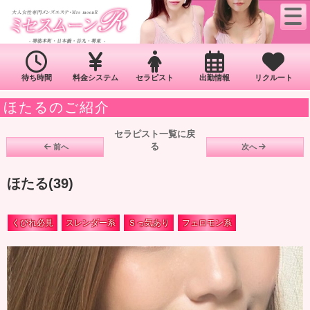
待ち時間
料金システム
セラピスト
出勤情報
リクルート
ほたるのご紹介
セラピスト一覧に戻
る
前へ
次へ
ほたる(39)
くびれ必見
スレンダー系
Ｓっ気あり
フェロモン系