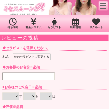
待ち時間
料金システム
セラピスト
出勤情報
リクルート
レビューの投稿
◆セラピストを選択ください。
れん
他のセラピストに変更する
◆お客様のお名前
※必須
■お客様のご来店日
※必須
年
月
日
◆評価
※必須